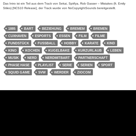
Das Intro ist ein Teil aus dem Track von Sekai, Spitfya, Rob Gasser – Mistakes (ft. Emily
Stiles) [NCS10 Release], der Track wurde von NoCopyrightSounds bereitgestellt.
1885
BART
BEZIEHUNG
BREMEM
BREMEN
CUXHAVEN
ESPORTS
ESSEN
FILM
FILME
FUNDSTÜCK
FUSSBALL
HOBBY
KARATE
KIND
KINO
KOCHEN
KUGELBAKE
KURZURLAUB
LEBEN
MUSIK
NERD
NERDMITBART
PARTNERSCHAFT
PHASE HASE
PLAYLIST
SERIE
SERIEN
SPORT
SQUID GAME
SVW
WERDER
ZIOCOM